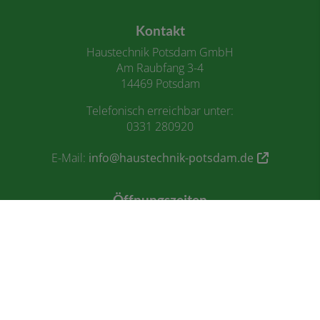
Footer - Kontaktdaten und Öffnungszeiten
Kontakt
Haustechnik Potsdam GmbH
Am Raubfang 3-4
14469 Potsdam
Telefonisch erreichbar unter:
0331 280920
E-Mail:
info@haustechnik-potsdam.de
Öffnungszeiten
Montag - Donnerstag:
7.00 - 16.00 Uhr
Freitag:
7.00 - 13.00 Uhr